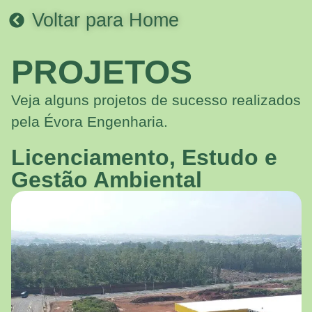
Voltar para Home
PROJETOS
Veja alguns projetos de sucesso realizados
pela Évora Engenharia.
Licenciamento, Estudo e
Gestão Ambiental